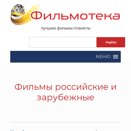
Skip
to
content
лучшие фильмы планеты
Запрос
для
поиска:
МЕНЮ
Фильмы российские и
зарубежные