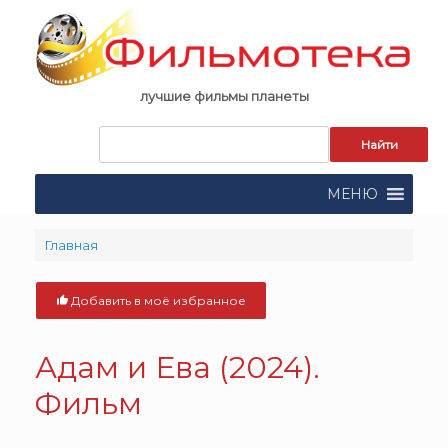
Skip
to
content
лучшие фильмы планеты
Запрос
для
поиска:
МЕНЮ
Главная
Добавить в моё избранное
Адам и Ева
(2024).
Фильм