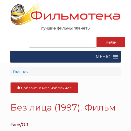
Skip
to
content
лучшие фильмы планеты
Запрос
для
поиска:
МЕНЮ
Главная
Добавить в моё избранное
Без лица (1997). Фильм
Face/Off