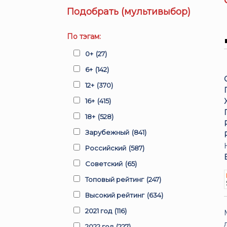
Подобрать (мультивыбор)
По тэгам:
0+
(27)
6+
(142)
12+
(370)
16+
(415)
18+
(528)
Зарубежный
(841)
Российский
(587)
Советский
(65)
Топовый рейтинг
(247)
Высокий рейтинг
(634)
2021 год
(116)
2022 год
(227)