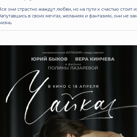
Все они страстно жаждут любви, но на пути к счастью стоит 
Запутавшись в своих мечтах, желаниях и фантазиях, они не за
жизнь.