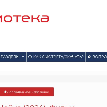
РАЗДЕЛЫ
КАК СМОТРЕТЬ/СКАЧАТЬ?
ВОПРО
Добавить в моё избранное