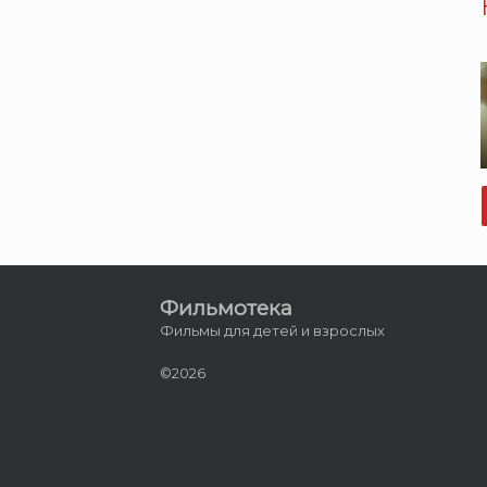
Фильмотека
Фильмы для детей и взрослых
©2026