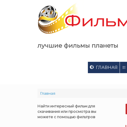
Skip
to
content
лучшие фильмы планеты
ГЛАВНАЯ
Главная
Найти интересный фильм для
скачивания или просмотра вы
можете с помощью фильтров