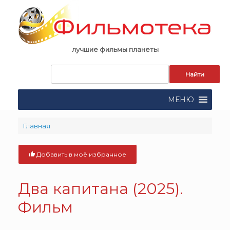
Skip
to
content
лучшие фильмы планеты
Запрос
для
поиска:
МЕНЮ
Главная
Добавить в моё избранное
Два капитана (2025).
Фильм