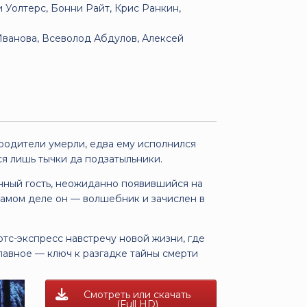
Уолтерс, Бонни Райт, Крис Ранкин,
Иванова, Всеволод Абдулов, Алексей
 родители умерли, едва ему исполнился
тся лишь тычки да подзатыльники.
нный гость, неожиданно появившийся на
 самом деле он — волшебник и зачислен в
ртс-экспресс навстречу новой жизни, где
лавное — ключ к разгадке тайны смерти
Смотреть или скачать
(Full HD)