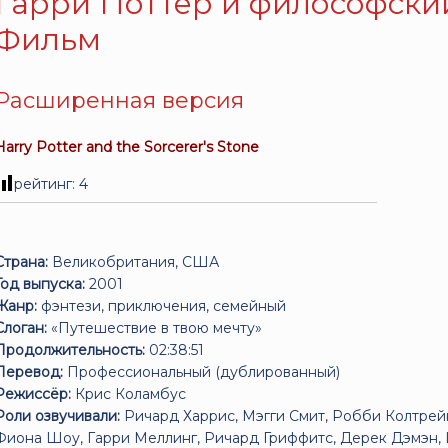
Гарри Поттер и философский
Фильм
Расширенная версия
Harry Potter and the Sorcerer's Stone
рейтинг:
4
Страна:
Великобритания, США
Год выпуска:
2001
Жанр:
фэнтези, приключения, семейный
Слоган:
«Путешествие в твою мечту»
Продолжительность:
02:38:51
Перевод:
Профессиональный (дублированный)
Режиссёр:
Крис Коламбус
Роли озвучивали:
Ричард Харрис, Мэгги Смит, Робби Колтрей
Фиона Шоу, Гарри Меллинг, Ричард Гриффитс, Дерек Дэмэн, 