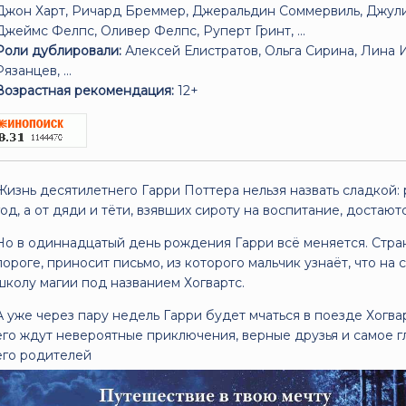
Джон Харт, Ричард Бреммер, Джеральдин Соммервиль, Джули 
Джеймс Фелпс, Оливер Фелпс, Руперт Гринт, ...
Роли дублировали:
Алексей Елистратов, Ольга Сирина, Лина 
Рязанцев, ...
Возрастная рекомендация:
12+
Жизнь десятилетнего Гарри Поттера нельзя назвать сладкой:
год, а от дяди и тёти, взявших сироту на воспитание, достаю
Но в одиннадцатый день рождения Гарри всё меняется. Стра
пороге, приносит письмо, из которого мальчик узнаёт, что на
школу магии под названием Хогвартс.
А уже через пару недель Гарри будет мчаться в поезде Хогва
его ждут невероятные приключения, верные друзья и самое г
его родителей