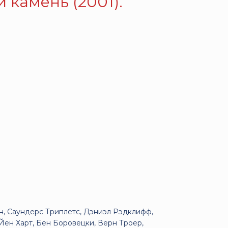
 камень (2001).
н, Саундерс Триплетс, Дэниэл Рэдклифф,
Йен Харт, Бен Боровецки, Верн Троер,