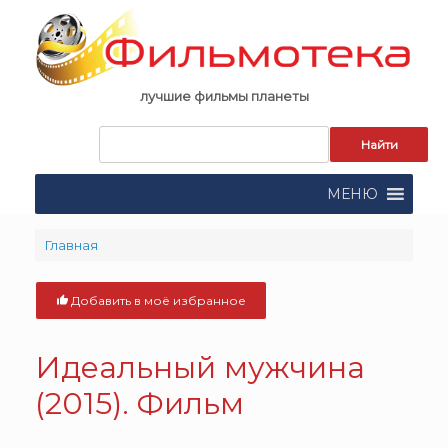
Skip
to
content
лучшие фильмы планеты
Запрос
для
поиска:
МЕНЮ
Главная
Добавить в моё избранное
Идеальный мужчина
(2015). Фильм