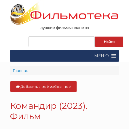
Skip
to
content
лучшие фильмы планеты
Запрос
для
поиска:
МЕНЮ
Главная
Добавить в моё избранное
Командир
(2023).
Фильм