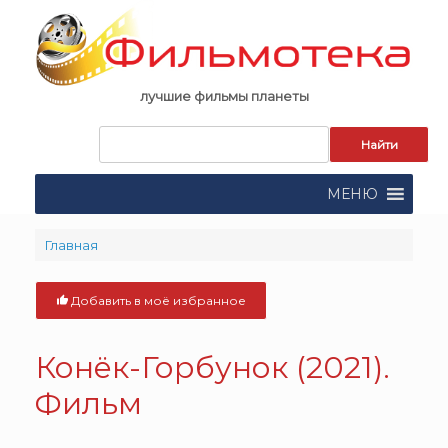
Skip
to
content
лучшие фильмы планеты
Запрос
для
поиска:
МЕНЮ
Главная
Добавить в моё избранное
Конёк-Горбунок (2021).
Фильм