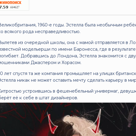
Великобритания, 1960-е годы. Эстелла была необычным ребё
со всякого рода несправедливостью.
Вылетев из очередной школы, она с мамой отправляется в Ло
известной модельерши по имени Баронесса, где в результате
погибает. Добравшись до Лондона, Эстелла знакомится с д
мошенниками Джаспером и Хорасом.
10 лет спустя та же компания промышляет на улицах британс
Эстелла никак не может оставить мечту сделать карьеру в ми
Хитростью устроившись в фешенебельный универмаг, девушк
берёт её к себе в штат дизайнеров.