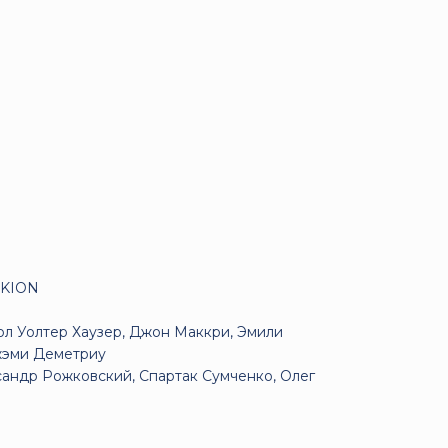
 KION
ол Уолтер Хаузер, Джон Маккри, Эмили
Джэми Деметриу
сандр Рожковский, Спартак Сумченко, Олег