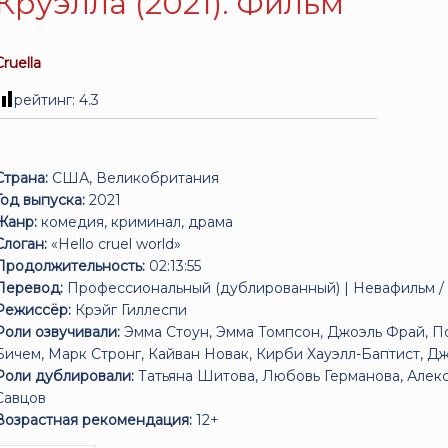
Круэлла (2021). Фильм
Cruella
рейтинг:
4.3
Страна:
США, Великобритания
Год выпуска:
2021
Жанр:
комедия, криминал, драма
Слоган:
«Hello cruel world»
Продолжительность:
02:13:55
Перевод:
Профессиональный (дублированный) | Невафильм /
Режиссёр:
Крэйг Гиллеспи
Роли озвучивали:
Эмма Стоун, Эмма Томпсон, Джоэль Фрай, П
Бичем, Марк Стронг, Кайван Новак, Кирби Хауэлл-Баптист, 
Роли дублировали:
Татьяна Шитова, Любовь Германова, Алек
Савцов
Возрастная рекомендация:
12+