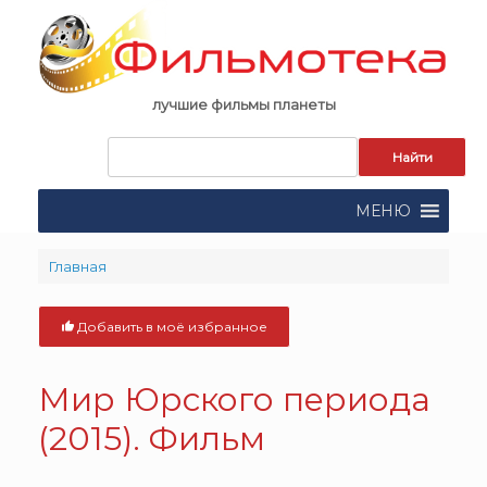
Skip
to
content
лучшие фильмы планеты
Запрос
для
поиска:
МЕНЮ
Главная
Добавить в моё избранное
Мир Юрского периода
(2015). Фильм