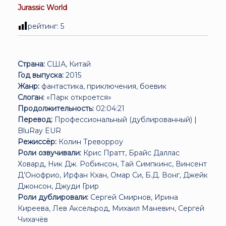
Jurassic World
рейтинг:
5
Страна:
США, Китай
Год выпуска:
2015
Жанр:
фантастика, приключения, боевик
Слоган:
«Парк откроется»
Продолжительность:
02:04:21
Перевод:
Профессиональный (дублированный) |
BluRay EUR
Режиссёр:
Колин Треворроу
Роли озвучивали:
Крис Пратт, Брайс Даллас
Ховард, Ник Дж. Робинсон, Тай Симпкинс, Винсент
Д’Онофрио, Ирфан Кхан, Омар Си, Б.Д. Вонг, Джейк
Джонсон, Джуди Грир
Роли дублировали:
Сергей Смирнов, Ирина
Киреева, Лев Аксельрод, Михаил Маневич, Сергей
Чихачёв