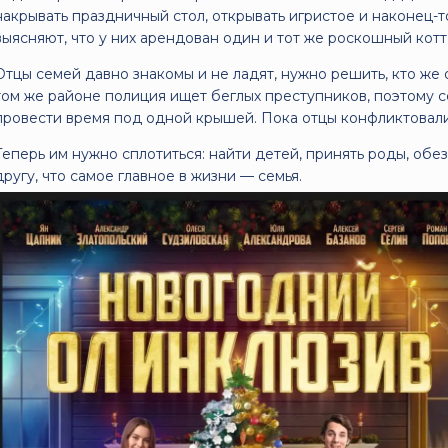
накрывать праздничный стол, открывать игристое и наконец-т
выясняют, что у них арендован один и тот же роскошный кот
Отцы семей давно знакомы и не ладят, нужно решить, кто же 
том же районе полиция ищет беглых преступников, поэтому с
провести время под одной крышей. Пока отцы конфликтовали
Теперь им нужно сплотиться: найти детей, принять роды, обе
другу, что самое главное в жизни — семья.