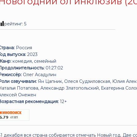
Новогодний ол инклюзив (20
рейтинг:
5
Страна:
Россия
Год выпуска:
2023
Жанр:
комедия, семейный
Продолжительность:
01:27:02
Режиссёр:
Олег Асадулин
Роли озвучивали:
Ян Цапник, Олеся Судзиловская, Юлия Алек
Наталья Потапова, Александр Златопольский, Екатерина Соло
Алексей Онежен
Возрастная рекомендация:
12+
31 декабря вся страна собирается отмечать Новый год. Две 