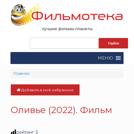
Skip
to
content
лучшие фильмы планеты
Запрос
для
поиска:
МЕНЮ
Главная
Добавить в моё избранное
Оливье (2022). Фильм
рейтинг:
5