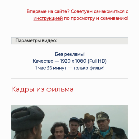
Впервые на сайте? Советуем ознакомиться с
инструкцией
по просмотру и скачиванию!
Параметры видео:
Без рекламы!
Качество — 1920 x 1080 (Full HD)
1 час 36 минут — только фильм!
Кадры из фильма