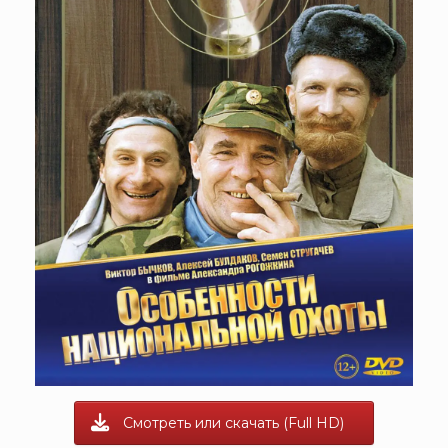
Смотреть или скачать (Full HD)