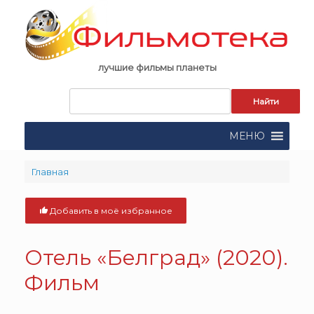
Skip
to
content
лучшие фильмы планеты
Запрос
для
поиска:
МЕНЮ
Главная
Добавить в моё избранное
Отель «Белград» (2020).
Фильм