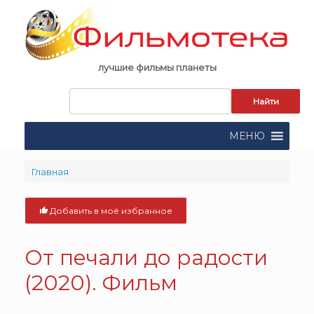
Skip
to
content
лучшие фильмы планеты
Запрос
для
поиска:
МЕНЮ
Главная
Добавить в моё избранное
От печали до радости
(2020). Фильм