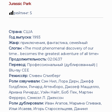
Jurassic Park
рейтинг:
5
Страна:
США
Год выпуска:
1993
Жанр:
приключения, фантастика, семейный
Слоган:
«The most phenomenal discovery of our
time... becomes the greatest adventure of all time»
Продолжительность:
02:06:37
Перевод:
Профессиональный (дублированный) |
Blu-ray CEE
Режиссёр:
Стивен Спилберг
Роли озвучивали:
Сэм Нил, Лора Дерн, Джефф
Голдблюм, Ричард Аттенборо, Джозеф Маццелло,
Ариана Ричардс, Уэйн Найт, Боб Пек, Мартин
Ферреро, Сэмюэл Л. Джексон
Роли дублировали:
Иван Агапов, Марьяна Спивакв,
Илья Исаевв, Игорь Старосельцевв, Даниил