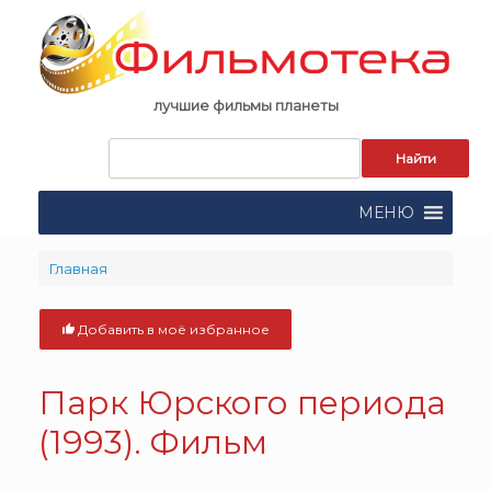
Skip
to
content
лучшие фильмы планеты
Запрос
для
поиска:
МЕНЮ
Главная
Добавить в моё избранное
Парк Юрского периода
(1993). Фильм