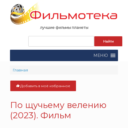
Skip
to
content
лучшие фильмы планеты
Запрос
для
поиска:
МЕНЮ
Главная
Добавить в моё избранное
По щучьему велению
(2023). Фильм