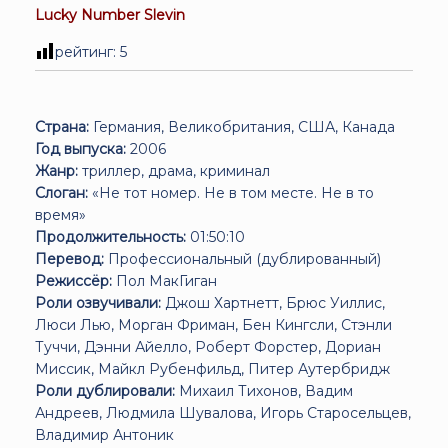
Lucky Number Slevin
рейтинг:
5
Страна:
Германия, Великобритания, США, Канада
Год выпуска:
2006
Жанр:
триллер, драма, криминал
Слоган:
«Не тот номер. Не в том месте. Не в то
время»
Продолжительность:
01:50:10
Перевод:
Профессиональный (дублированный)
Режиссёр:
Пол МакГиган
Роли озвучивали:
Джош Хартнетт, Брюс Уиллис,
Люси Лью, Морган Фриман, Бен Кингсли, Стэнли
Туччи, Дэнни Айелло, Роберт Форстер, Дориан
Миссик, Майкл Рубенфильд, Питер Аутербридж
Роли дублировали:
Михаил Тихонов, Вадим
Андреев, Людмила Шувалова, Игорь Старосельцев,
Владимир Антоник