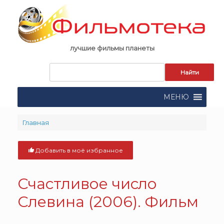
Skip
to
content
лучшие фильмы планеты
Запрос
для
поиска:
МЕНЮ
Главная
Добавить в моё избранное
Счастливое число
Слевина (2006). Фильм