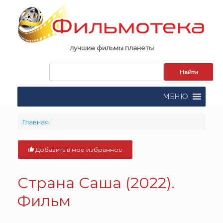
Skip
to
content
лучшие фильмы планеты
Запрос
для
поиска:
МЕНЮ
Главная
Добавить в моё избранное
Страна Саша (2022).
Фильм