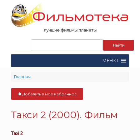
Skip
to
content
лучшие фильмы планеты
Запрос
для
поиска:
МЕНЮ
Главная
Добавить в моё избранное
Такси 2 (2000). Фильм
Taxi 2