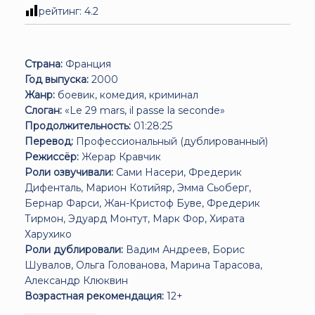
рейтинг:
4.2
Страна:
Франция
Год выпуска:
2000
Жанр:
боевик, комедия, криминал
Слоган:
«Le 29 mars, il passe la seconde»
Продолжительность:
01:28:25
Перевод:
Профессиональный (дублированный)
Режиссёр:
Жерар Кравчик
Роли озвучивали:
Сами Насери, Фредерик
Дифенталь, Марион Котийяр, Эмма Сьоберг,
Бернар Фарси, Жан-Кристоф Буве, Фредерик
Тирмон, Эдуард Монтут, Марк Фор, Хирата
Харухико
Роли дублировали:
Вадим Андреев, Борис
Шувалов, Ольга Голованова, Марина Тарасова,
Александр Клюквин
Возрастная рекомендация:
12+