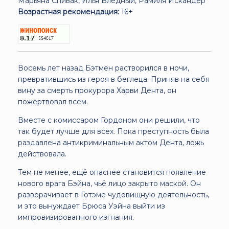
Марьяна Спивак, Илья Бледный, Рамиля Искандер
Возрастная рекомендация:
16+
Восемь лет назад Бэтмен растворился в ночи,
превратившись из героя в беглеца. Приняв на себя
вину за смерть прокурора Харви Дента, он
пожертвовал всем.
Вместе с комиссаром Гордоном они решили, что
так будет лучше для всех. Пока преступность была
раздавлена антикриминальным актом Дента, ложь
действовала.
Тем не менее, ещё опаснее становится появление
нового врага Бэйна, чьё лицо закрыто маской. Он
разворачивает в Готэме чудовищную деятельность,
и это вынуждает Брюса Уэйна выйти из
импровизированного изгнания.