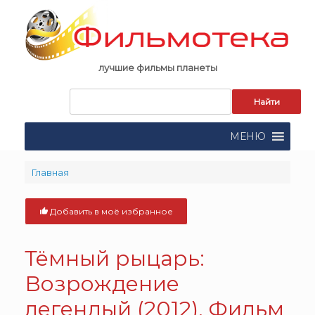
Skip
to
content
лучшие фильмы планеты
Запрос
для
поиска:
МЕНЮ
Главная
Добавить в моё избранное
Тёмный рыцарь:
Возрождение
легендый (2012). Фильм