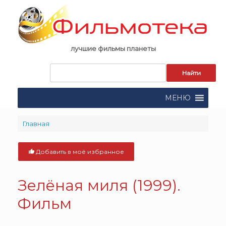
Skip
to
content
лучшие фильмы планеты
Запрос
для
поиска:
МЕНЮ
Главная
Добавить в моё избранное
Зелёная миля (1999).
Фильм