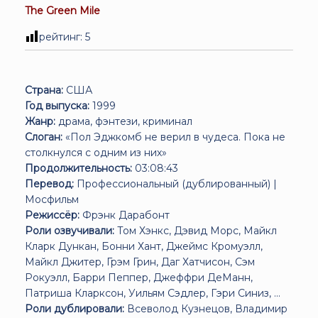
The Green Mile
рейтинг:
5
Страна:
США
Год выпуска:
1999
Жанр:
драма, фэнтези, криминал
Слоган:
«Пол Эджкомб не верил в чудеса. Пока не
столкнулся с одним из них»
Продолжительность:
03:08:43
Перевод:
Профессиональный (дублированный) |
Мосфильм
Режиссёр:
Фрэнк Дарабонт
Роли озвучивали:
Том Хэнкс, Дэвид Морс, Майкл
Кларк Дункан, Бонни Хант, Джеймс Кромуэлл,
Майкл Джитер, Грэм Грин, Даг Хатчисон, Сэм
Рокуэлл, Барри Пеппер, Джеффри ДеМанн,
Патриша Кларксон, Уильям Сэдлер, Гэри Синиз, ...
Роли дублировали:
Всеволод Кузнецов, Владимир